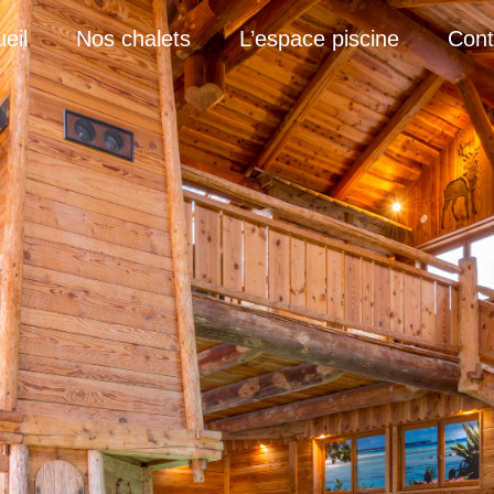
eil
Nos chalets
L’espace piscine
Cont