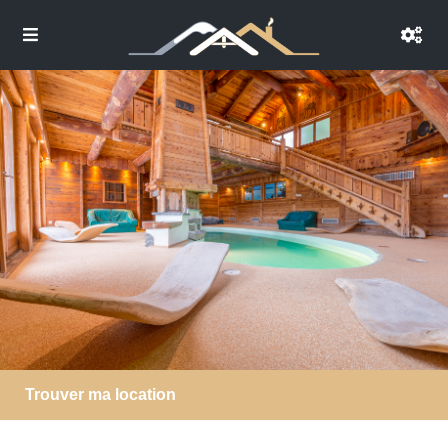
Trouver ma location