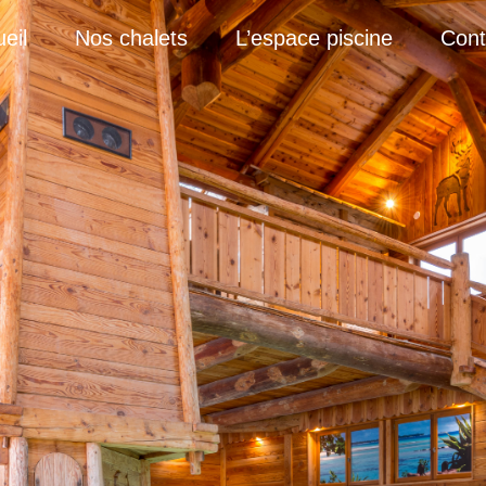
eil
Nos chalets
L’espace piscine
Cont