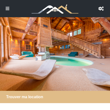
Trouver ma location