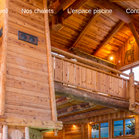
eil
Nos chalets
L’espace piscine
Cont