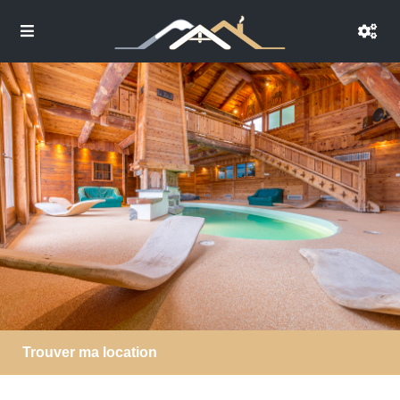
Trouver ma location