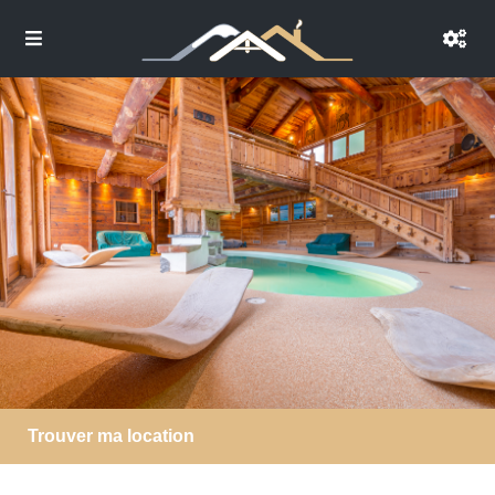
Trouver ma location