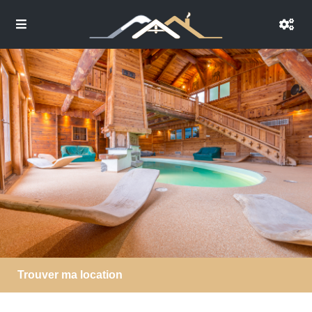
Trouver ma location