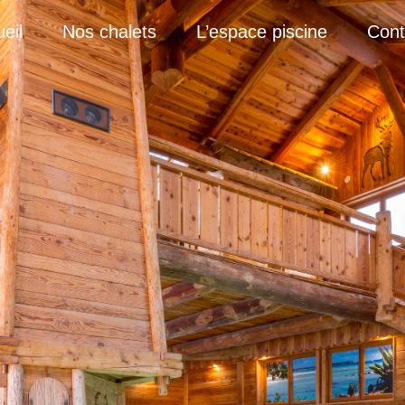
eil
Nos chalets
L’espace piscine
Cont