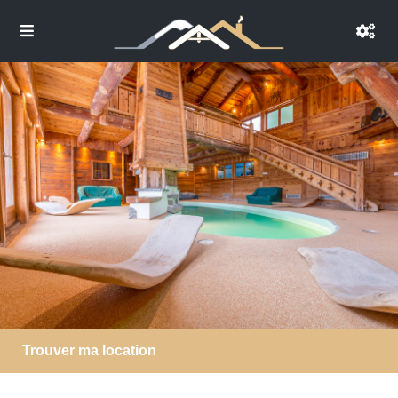
Trouver ma location