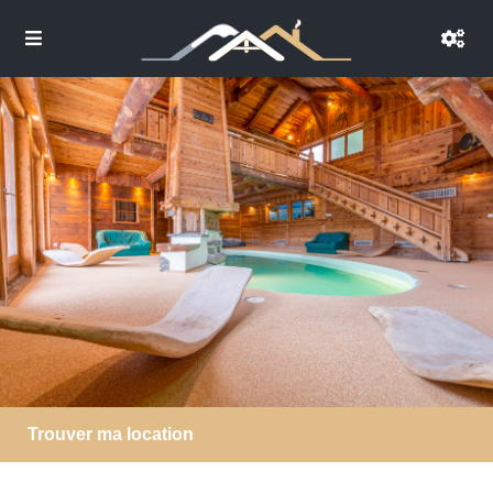
Trouver ma location