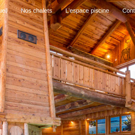
eil
Nos chalets
L’espace piscine
Cont