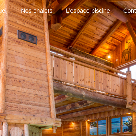
eil
Nos chalets
L’espace piscine
Cont