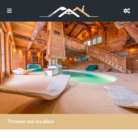
Trouver ma location