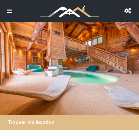
Trouver ma location