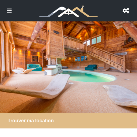
Trouver ma location