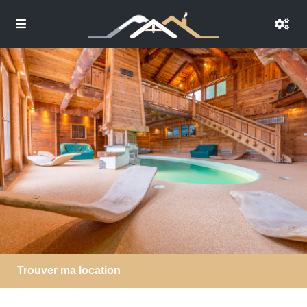
Trouver ma location