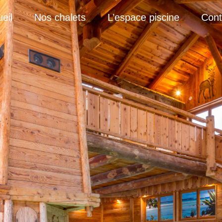
eil
Nos chalets
L’espace piscine
Cont