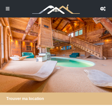
Trouver ma location