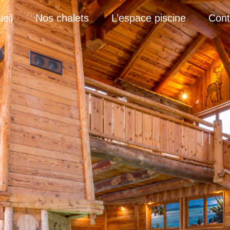
eil
Nos chalets
L’espace piscine
Cont