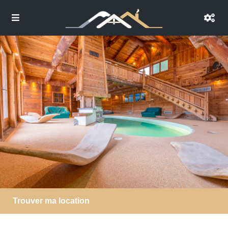
Trouver ma location