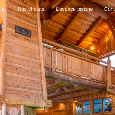
eil
Nos chalets
L’espace piscine
Cont