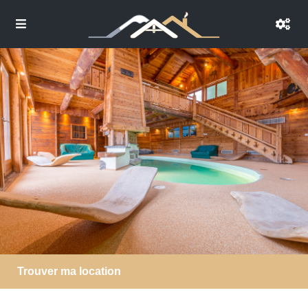
Trouver ma location