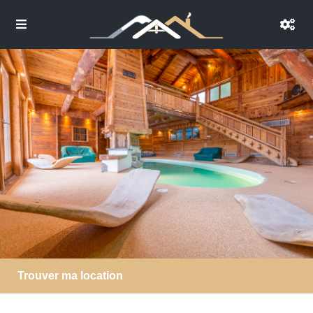
Trouver ma location