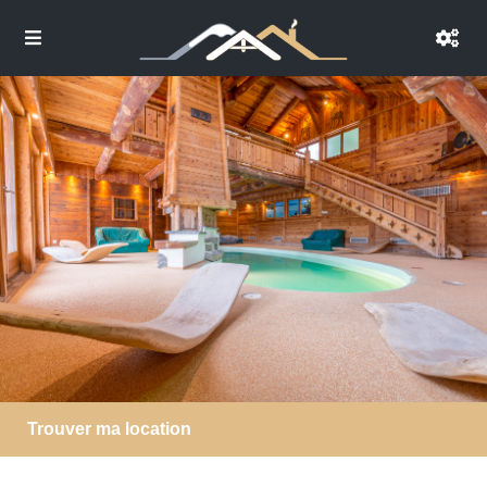
Trouver ma location