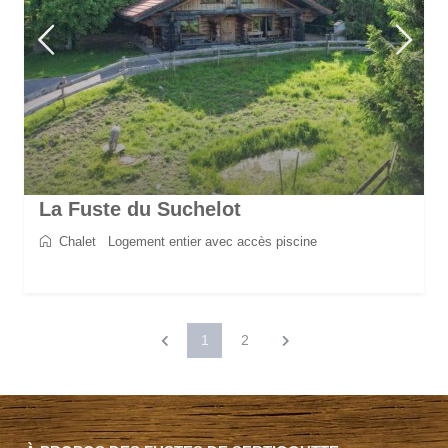
La Fuste du Suchelot
Chalet
/
Logement entier avec accès piscine
2
8
4
3
130 m
1
2