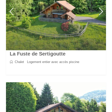
La Fuste de Sertigoutte
Chalet
/
Logement entier avec accès piscine
2
5
2
1
70 m