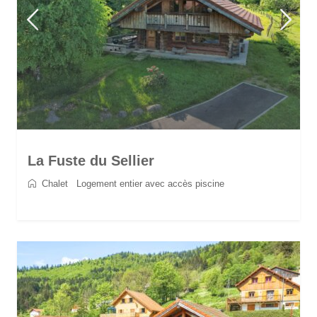
La Fuste du Sellier
Chalet
/
Logement entier avec accès piscine
2
6
3
3
90 m