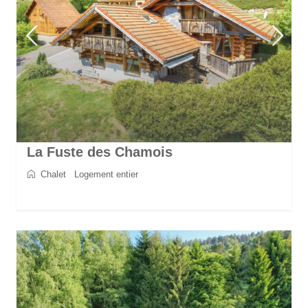
La Fuste des Chamois
Chalet
/
Logement entier
2
8
4
4
170 m