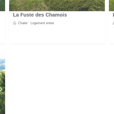
La Fuste des Chamois
Chalet
/
Logement entier
2
8
4
4
170 m