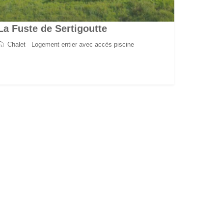
La Fuste de Sertigoutte
Chalet
/
Logement entier avec accès piscine
2
5
2
1
70 m