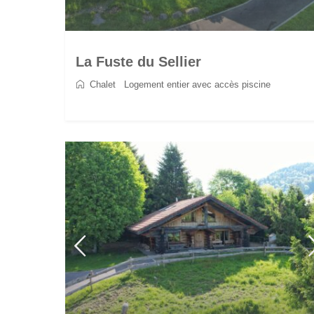
La Fuste du Sellier
Chalet
/
Logement entier avec accès piscine
2
6
3
3
90 m