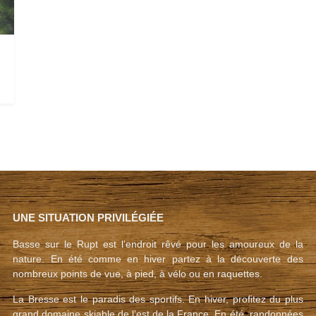
UNE SITUATION PRIVILÉGIÉE
Basse sur le Rupt est l’endroit rêvé pour les amoureux de la
nature. En été comme en hiver partez à la découverte des
nombreux points de vue, à pied, à vélo ou en raquettes.
La Bresse est le paradis des sportifs. En hiver, profitez du plus
grand domaine skiable de l’est de la France. En été, randonnées