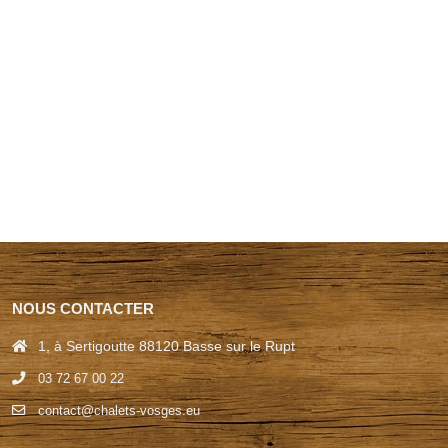
NOUS CONTACTER
1, à Sertigoutte 88120 Basse sur le Rupt
03 72 67 00 22
contact@chalets-vosges.eu