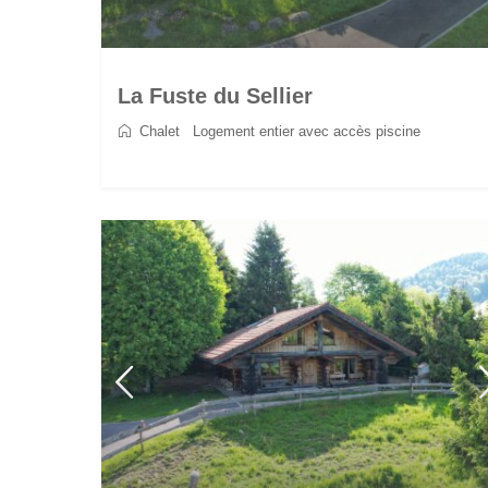
La Fuste du Sellier
Chalet
/
Logement entier avec accès piscine
2
6
3
3
90 m