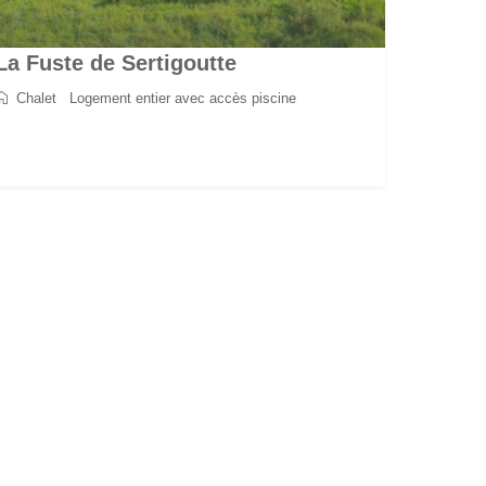
La Fuste de Sertigoutte
Chalet
/
Logement entier avec accès piscine
2
5
2
1
70 m