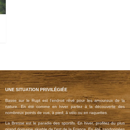
UNE SITUATION PRIVILÉGIÉE
Basse sur le Rupt est l’endroit rêvé pour les amoureux de la
nature. En été comme en hiver partez à la découverte des
nombreux points de vue, à pied, à vélo ou en raquettes.
La Bresse est le paradis des sportifs. En hiver, profitez du plus
grand domaine skiable de l’est de la France. En été, randonnées