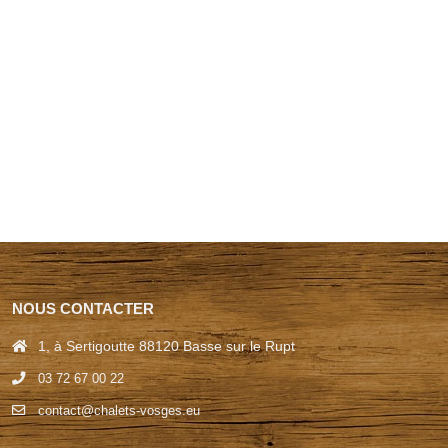
NOUS CONTACTER
1, à Sertigoutte 88120 Basse sur le Rupt
03 72 67 00 22
contact@chalets-vosges.eu