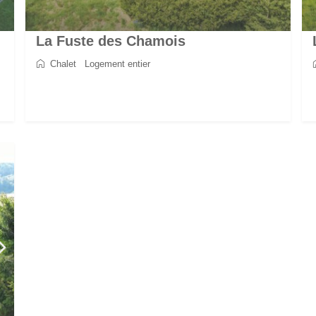
La Fuste des Chamois
Chalet
/
Logement entier
2
8
4
4
170 m