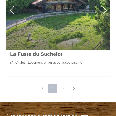
La Fuste du Suchelot
Chalet
/
Logement entier avec accès piscine
2
8
4
3
130 m
1
2