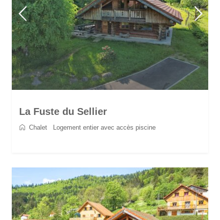
La Fuste du Sellier
Chalet
/
Logement entier avec accès piscine
2
6
3
3
90 m