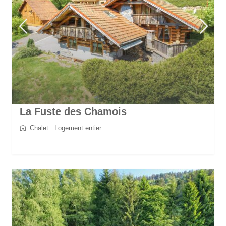
La Fuste des Chamois
Chalet
/
Logement entier
2
8
4
4
170 m