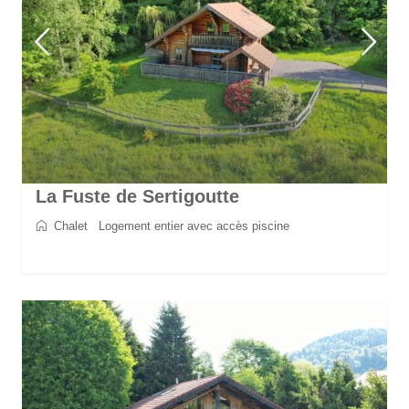
La Fuste de Sertigoutte
Chalet
/
Logement entier avec accès piscine
2
5
2
1
70 m