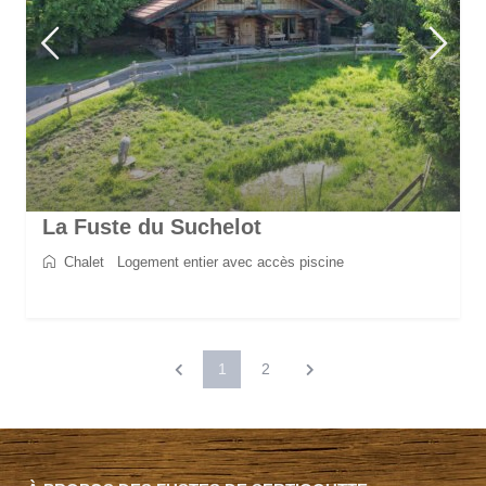
La Fuste du Suchelot
Chalet
/
Logement entier avec accès piscine
2
8
4
3
130 m
1
2