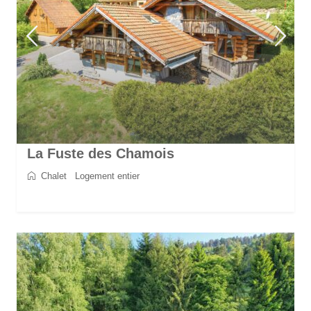
La Fuste des Chamois
Chalet
/
Logement entier
2
8
4
4
170 m