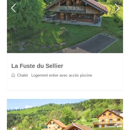
La Fuste du Sellier
Chalet
/
Logement entier avec accès piscine
2
6
3
3
90 m