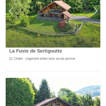
La Fuste de Sertigoutte
Chalet
/
Logement entier avec accès piscine
2
5
2
1
70 m