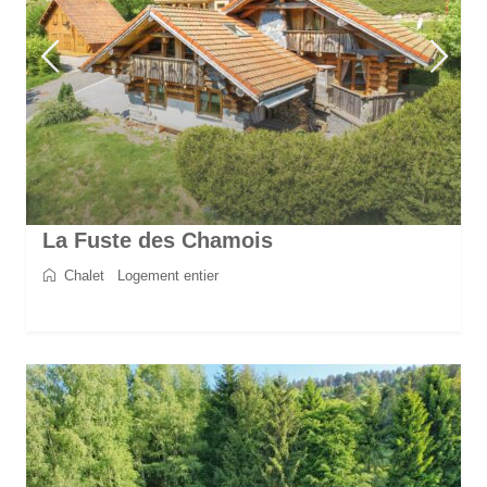
La Fuste des Chamois
Chalet
/
Logement entier
2
8
4
4
170 m