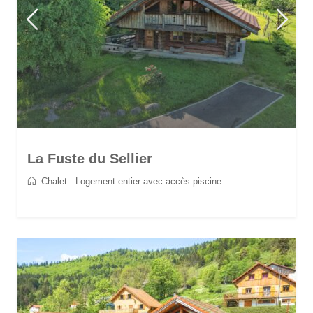
La Fuste du Sellier
Chalet
/
Logement entier avec accès piscine
2
6
3
3
90 m