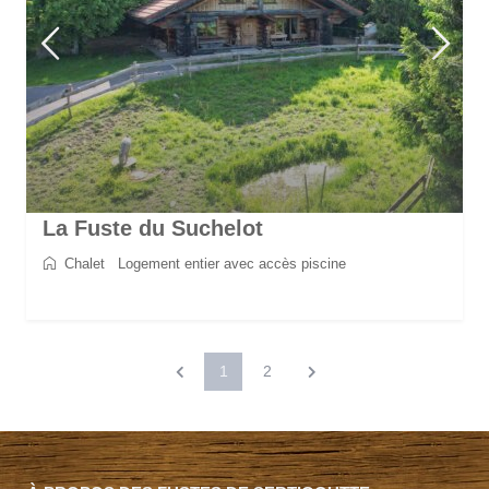
La Fuste du Suchelot
Chalet
/
Logement entier avec accès piscine
2
8
4
3
130 m
1
2