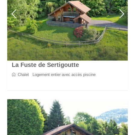
La Fuste de Sertigoutte
Chalet
/
Logement entier avec accès piscine
2
5
2
1
70 m