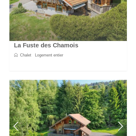
La Fuste des Chamois
Chalet
/
Logement entier
2
8
4
4
170 m