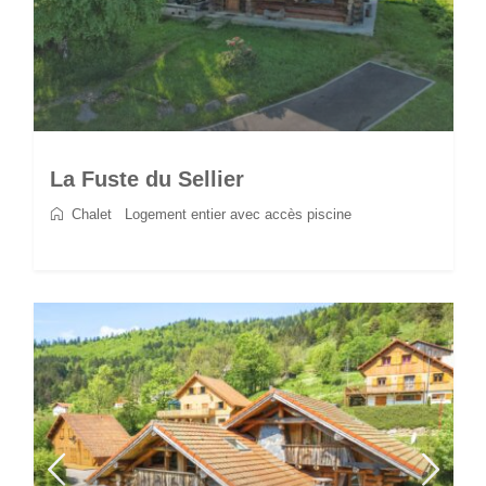
La Fuste du Sellier
Chalet
/
Logement entier avec accès piscine
2
6
3
3
90 m