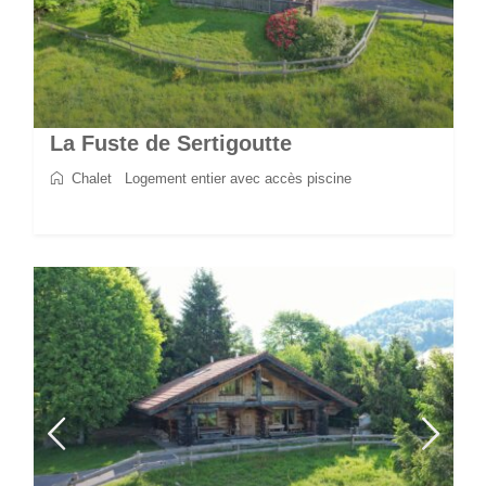
La Fuste de Sertigoutte
Chalet
/
Logement entier avec accès piscine
2
5
2
1
70 m