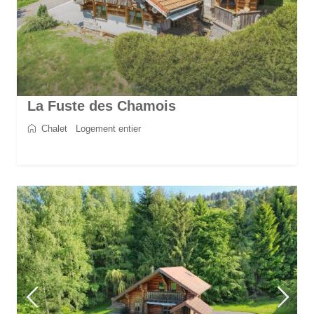
La Fuste des Chamois
Chalet
/
Logement entier
2
8
4
4
170 m