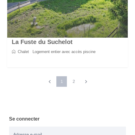
La Fuste du Suchelot
Chalet
/
Logement entier avec accès piscine
2
8
4
3
130 m
1
2
Se connecter